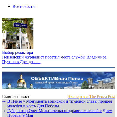
Все новости
Выбор редактора
Пензенский журналист посетил места службы Владимира
Путина в Дрездене....
Главная новость
Экспертиза The Penza Post
В Пензе у Монумента воинской и трудовой славы прошел
⇾
молебен в честь Дня Победы
Губернатор Олег Мельниченко поздравил жителей с Днем
⇾
Победы 9 Мая