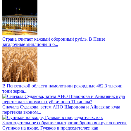
Страна считает каждый оборонный рубль. В Пензе
загадочные миллионы и б...
В Пензенской области намолотили рекордные 462,3 тысячи
тонн зерна...
Сначала Судакова, затем АНО Шаронова и Айвазяна: куда
перетекла эконом...
Супиков на входе, Гуляков в председателях: как