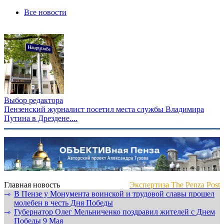
Все новости
Выбор редактора
Пензенский журналист посетил места службы Владимира
Путина в Дрездене....
Главная новость
Экспертиза The Penza Post
В Пензе у Монумента воинской и трудовой славы прошел
⇾
молебен в честь Дня Победы
Губернатор Олег Мельниченко поздравил жителей с Днем
⇾
Победы 9 Мая