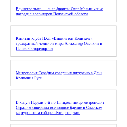
Единство тыла — сила фронта: Олег Мельниченко
наградил волонтеров Пензенской области
Капитан клуба НХЛ «Вашингтон Кэпиталз»,
трехкратный чемпион мира Александр Овечкин в
Пензе. Фоторепортаж
Митрополит Серафим совершил литургию в День
Крещения Руси
В канун Недели 8-й по Пятидесятнице митрополит
Серафим совершил всенощное бдение в Спасском
кафедральном соборе. Фоторепортаж