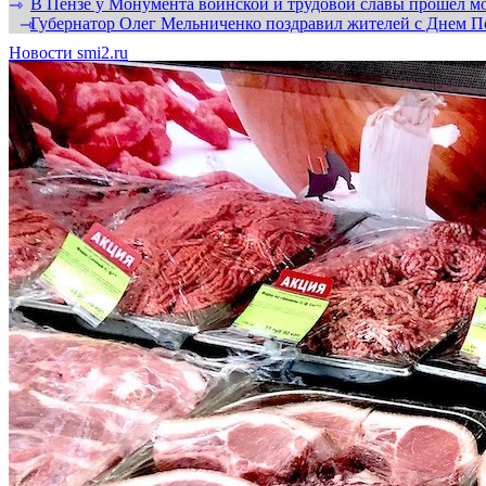
В Пензе у Монумента воинской и трудовой славы прошел мо
⇾
Губернатор Олег Мельниченко поздравил жителей с Днем П
⇾
Новости smi2.ru