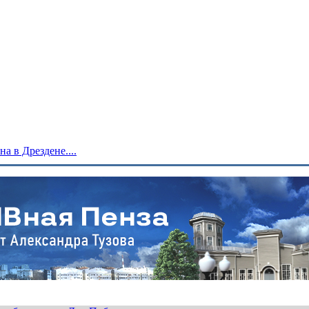
 в Дрездене....