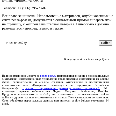
E-mail: vipinfo@yandex.ru
Телефон: +7 (906) 395-73-07
Все права защищены. Использование материалов, опубликованных на
сайте penza-post.ru, допускается с обязательной прямой гиперссылкой
на страницу, с которой заимствован материал. Гиперссылка должна
размещаться непосредственно в тексте.
Концепция сайта - Александр Тузов
На информационном ресурсе
penza-post.ru
применяются внешние рекомендательные
технологии (информационные технологии предоставления информации на основе
сбора, систематизации и анализа сведений, относящихся к предпочтениям
пользователей сети «Интернет», находящихся на территории Российской
Федерации)».
Правила о применении рекомендательных технологий.
Сайт
использует сервисы веб-аналитики Яндекс Метрика, LiveInternet, Rambler.
Продолжая использовать этот Сайт, вы соглашаетесь с использованием cookie-
файлов и других данных в соответствии с данным Пользовательским соглашением.
Срок обработки персональных данных при помощи cookie-файлов составляет 14
дней.