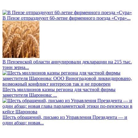
В Пензе отпразднуют 60-летие фирменного поезда «Сура»...
В Пензенской области аннулировали декларации на 215 тыс.
тонн зерна...
Шесть миллионов казны региона для частной фирмы
заместителя Шаронова: ...
Шесть обращений, письмо из Управления Президента — и
один абзац: новая...