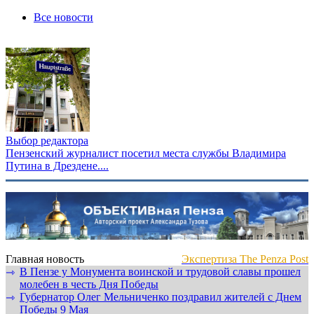
Все новости
Выбор редактора
Пензенский журналист посетил места службы Владимира
Путина в Дрездене....
Главная новость
Экспертиза The Penza Post
В Пензе у Монумента воинской и трудовой славы прошел
⇾
молебен в честь Дня Победы
Губернатор Олег Мельниченко поздравил жителей с Днем
⇾
Победы 9 Мая