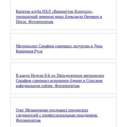
Капитан клуба НХЛ «Вашингтон Кэпиталз»,
трехкратный чемпион мира Александр Овечкин в
Пензе. Фоторепортаж
Митрополит Серафим совершил литургию в День
Крещения Руси
В канун Недели 8-й по Пятидесятнице митрополит
Серафим совершил всенощное бдение в Спасском
кафедральном соборе. Фоторепортаж
Олег Мельниченко поздравил пензенских
следователей с профессиональным праздником.
Фоторепортаж