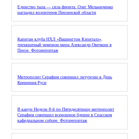
Единство тыла — сила фронта: Олег Мельниченко
наградил волонтеров Пензенской области
Капитан клуба НХЛ «Вашингтон Кэпиталз»,
трехкратный чемпион мира Александр Овечкин в
Пензе. Фоторепортаж
Митрополит Серафим совершил литургию в День
Крещения Руси
В канун Недели 8-й по Пятидесятнице митрополит
Серафим совершил всенощное бдение в Спасском
кафедральном соборе. Фоторепортаж