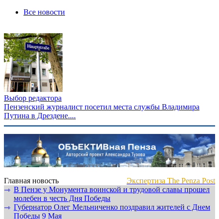
Все новости
Выбор редактора
Пензенский журналист посетил места службы Владимира
Путина в Дрездене....
Главная новость
Экспертиза The Penza Post
В Пензе у Монумента воинской и трудовой славы прошел
⇾
молебен в честь Дня Победы
Губернатор Олег Мельниченко поздравил жителей с Днем
⇾
Победы 9 Мая