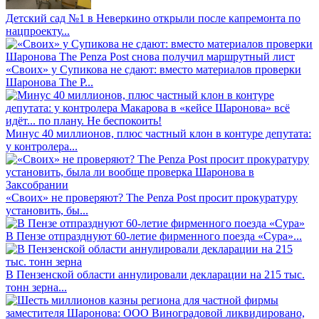
Детский сад №1 в Неверкино открыли после капремонта по
нацпроекту...
«Своих» у Супикова не сдают: вместо материалов проверки
Шаронова The P...
Минус 40 миллионов, плюс частный клон в контуре депутата:
у контролера...
«Своих» не проверяют? The Penza Post просит прокуратуру
установить, бы...
В Пензе отпразднуют 60-летие фирменного поезда «Сура»...
В Пензенской области аннулировали декларации на 215 тыс.
тонн зерна...