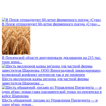
В Пензе отпразднуют 60-летие фирменного поезда «Сура»...
В Пензенской области аннулировали декларации на 215 тыс.
тонн зерна...
Шесть миллионов казны региона для частной фирмы
заместителя Шаронова: ...
Шесть обращений, письмо из Управления Президента — и
один абзац: новая...