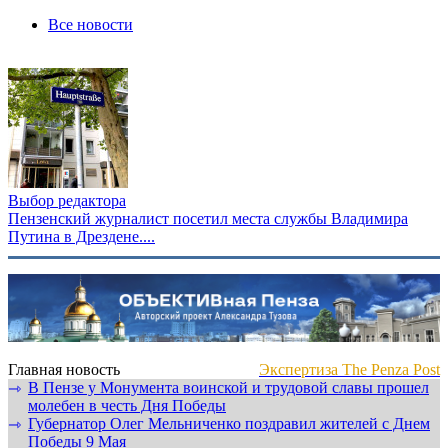
Все новости
Выбор редактора
Пензенский журналист посетил места службы Владимира
Путина в Дрездене....
Главная новость
Экспертиза The Penza Post
В Пензе у Монумента воинской и трудовой славы прошел
⇾
молебен в честь Дня Победы
Губернатор Олег Мельниченко поздравил жителей с Днем
⇾
Победы 9 Мая