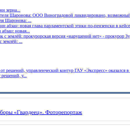
н зерна...
я Шаронова: ...
бзац: новая...
землёй: ...
решений, у...
сборы «Гвардеец». Фоторепортаж