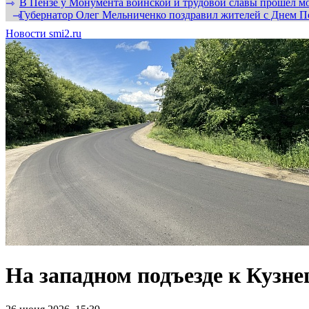
В Пензе у Монумента воинской и трудовой славы прошел мо
⇾
Губернатор Олег Мельниченко поздравил жителей с Днем П
⇾
Новости smi2.ru
На западном подъезде к Кузне