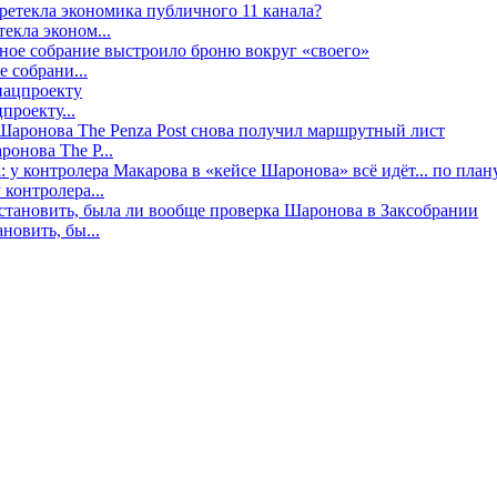
екла эконом...
е собрани...
проекту...
онова The P...
контролера...
новить, бы...