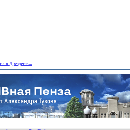
 в Дрездене....