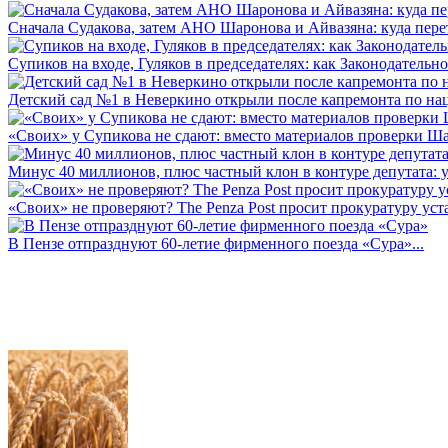
Сначала Судакова, затем АНО Шаронова и Айвазяна: куда перет
Супиков на входе, Гуляков в председателях: как Законодательно
Детский сад №1 в Неверкино открыли после капремонта по нац
«Своих» у Супикова не сдают: вместо материалов проверки Шар
Минус 40 миллионов, плюс частный клон в контуре депутата: у 
«Своих» не проверяют? The Penza Post просит прокуратуру уста
В Пензе отпразднуют 60-летие фирменного поезда «Сура»...