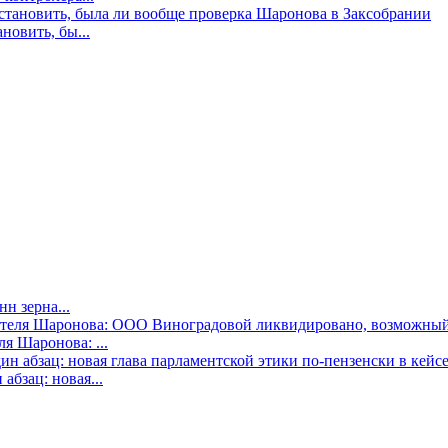
новить, бы...
н зерна...
я Шаронова: ...
бзац: новая...