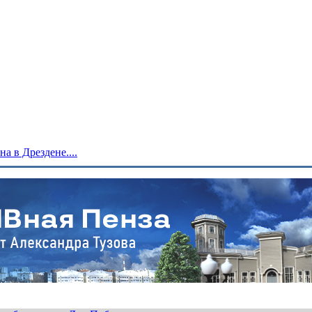
 в Дрездене....