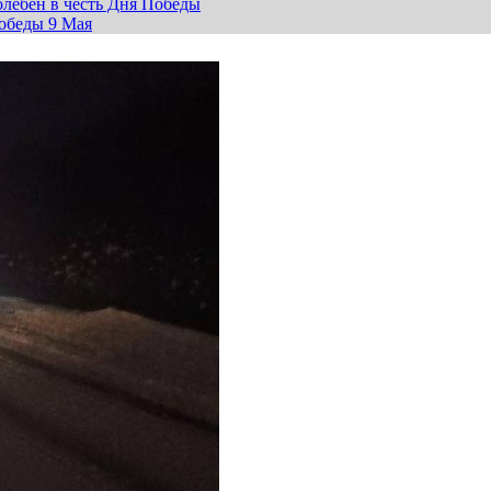
лебен в честь Дня Победы
обеды 9 Мая