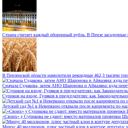
Страна считает каждый оборонный рубль. В Пензе загадочные 
В Пензенской области намолотили рекордные 462,3 тысячи тонн
Сначала Судакова, затем АНО Шаронова и Айвазяна: куда перет
Супиков на входе, Гуляков в председателях: как Законодательно
Детский сад №1 в Неверкино открыли после капремонта по нац
«Своих» у Супикова не сдают: вместо материалов проверки Шар
Минус 40 миллионов, плюс частный клон в контуре депутата: у 