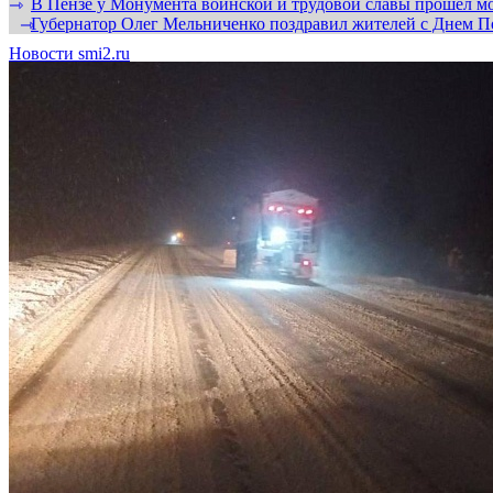
В Пензе у Монумента воинской и трудовой славы прошел мо
⇾
Губернатор Олег Мельниченко поздравил жителей с Днем П
⇾
Новости smi2.ru