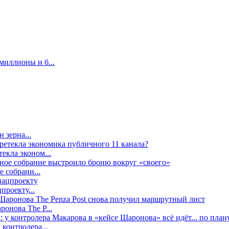
миллионы и б...
 зерна...
екла эконом...
е собрани...
проекту...
онова The P...
контролера...