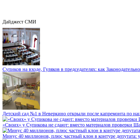
Дайджест СМИ
Супиков на входе, Гуляков в председателях: как Законодательно
Детский сад №1 в Неверкино открыли после капремонта по нац
«Своих» у Супикова не сдают: вместо материалов проверки Шар
Минус 40 миллионов, плюс частный клон в контуре депутата: у 