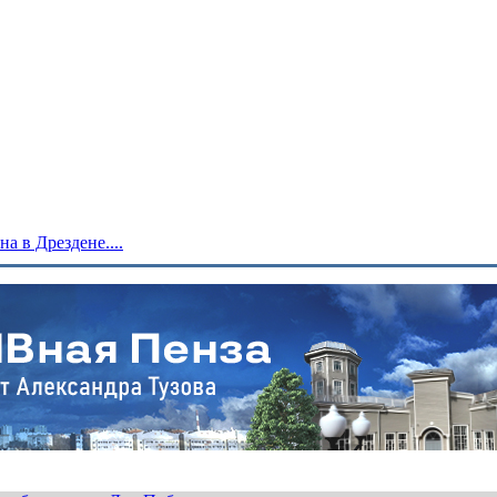
 в Дрездене....