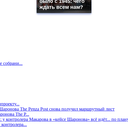
было с 1945: чего
ждать всем нам?
е собрани...
проекту...
онова The P...
контролера...