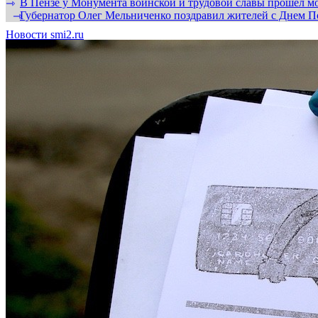
В Пензе у Монумента воинской и трудовой славы прошел мо
⇾
Губернатор Олег Мельниченко поздравил жителей с Днем П
⇾
Новости smi2.ru