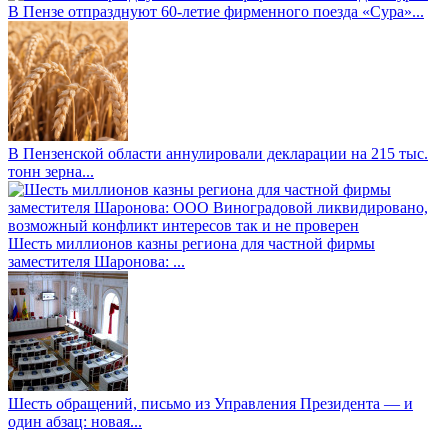
В Пензе отпразднуют 60-летие фирменного поезда «Сура»...
В Пензенской области аннулировали декларации на 215 тыс.
тонн зерна...
Шесть миллионов казны региона для частной фирмы
заместителя Шаронова: ...
Шесть обращений, письмо из Управления Президента — и
один абзац: новая...