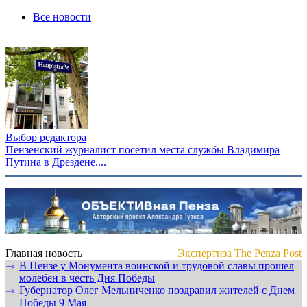
Все новости
Выбор редактора
Пензенский журналист посетил места службы Владимира
Путина в Дрездене....
Главная новость
Экспертиза The Penza Post
В Пензе у Монумента воинской и трудовой славы прошел
⇾
молебен в честь Дня Победы
Губернатор Олег Мельниченко поздравил жителей с Днем
⇾
Победы 9 Мая