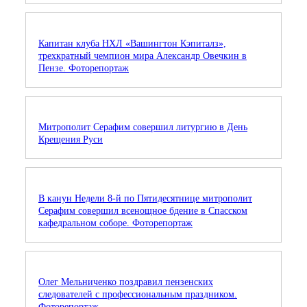
Капитан клуба НХЛ «Вашингтон Кэпиталз»,
трехкратный чемпион мира Александр Овечкин в
Пензе. Фоторепортаж
Митрополит Серафим совершил литургию в День
Крещения Руси
В канун Недели 8-й по Пятидесятнице митрополит
Серафим совершил всенощное бдение в Спасском
кафедральном соборе. Фоторепортаж
Олег Мельниченко поздравил пензенских
следователей с профессиональным праздником.
Фоторепортаж