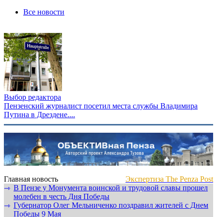
Все новости
Выбор редактора
Пензенский журналист посетил места службы Владимира
Путина в Дрездене....
Главная новость
Экспертиза The Penza Post
В Пензе у Монумента воинской и трудовой славы прошел
⇾
молебен в честь Дня Победы
Губернатор Олег Мельниченко поздравил жителей с Днем
⇾
Победы 9 Мая