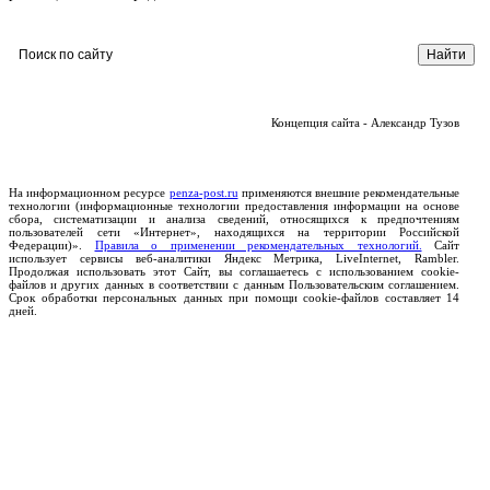
Концепция сайта - Александр Тузов
На информационном ресурсе
penza-post.ru
применяются внешние рекомендательные
технологии (информационные технологии предоставления информации на основе
сбора, систематизации и анализа сведений, относящихся к предпочтениям
пользователей сети «Интернет», находящихся на территории Российской
Федерации)».
Правила о применении рекомендательных технологий.
Сайт
использует сервисы веб-аналитики Яндекс Метрика, LiveInternet, Rambler.
Продолжая использовать этот Сайт, вы соглашаетесь с использованием cookie-
файлов и других данных в соответствии с данным Пользовательским соглашением.
Срок обработки персональных данных при помощи cookie-файлов составляет 14
дней.