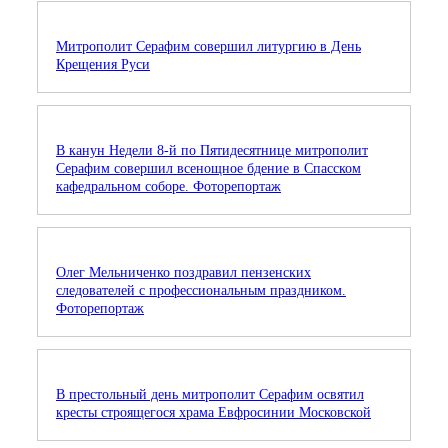
Митрополит Серафим совершил литургию в День
Крещения Руси
В канун Недели 8-й по Пятидесятнице митрополит
Серафим совершил всенощное бдение в Спасском
кафедральном соборе. Фоторепортаж
Олег Мельниченко поздравил пензенских
следователей с профессиональным праздником.
Фоторепортаж
В престольный день митрополит Серафим освятил
кресты строящегося храма Евфросинии Московской