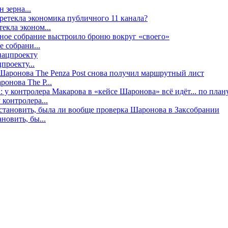
 зерна...
екла эконом...
е собрани...
проекту...
онова The P...
контролера...
новить, бы...