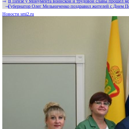
В Пензе у Монумента воинской и трудовой славы прошел мо
⇾
Губернатор Олег Мельниченко поздравил жителей с Днем П
⇾
Новости smi2.ru