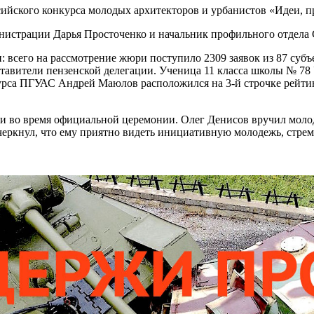
сийского конкурса молодых архитекторов и урбанистов «Идеи, 
нистрации Дарья Просточенко и начальник профильного отдела 
всего на рассмотрение жюри поступило 2309 заявок из 87 субъ
тавители пензенской делегации. Ученица 11 класса школы № 78 У
курса ПГУАС Андрей Маюлов расположился на 3-й строчке рейти
ми во время официальной церемонии. Олег Денисов вручил мол
черкнул, что ему приятно видеть инициативную молодежь, стре