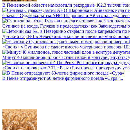
В Пензенской области намолотили рекордные 462,3 тысячи тонн
Сначала Судакова, затем АНО Шаронова и Айвазяна: куда перет
Супиков на входе, Гуляков в председателях: как Законодательно
Детский сад №1 в Неверкино открыли после капремонта по нац
«Своих» у Супикова не сдают: вместо материалов проверки Шар
Минус 40 миллионов, плюс частный клон в контуре депутата: у 
«Своих» не проверяют? The Penza Post просит прокуратуру уста
В Пензе отпразднуют 60-летие фирменного поезда «Сура»...