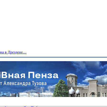
 в Дрездене....