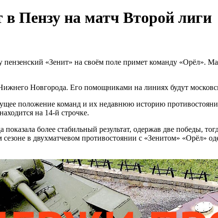
в Пензу на матч Второй лиги
у пензенский «Зенит» на своём поле примет команду «Орёл». Мат
з Нижнего Новгорода. Его помощниками на линиях будут москов
кущее положение команд и их недавнюю историю противостояний
 находится на 14-й строчке.
а показала более стабильный результат, одержав две победы, то
м сезоне в двухматчевом противостоянии с «Зенитом» «Орёл» 