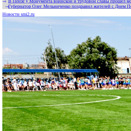
В Пензе у Монумента воинской и трудовой славы прошел мо
⇾
Губернатор Олег Мельниченко поздравил жителей с Днем П
⇾
Новости smi2.ru