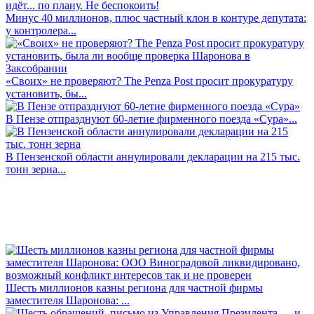
Минус 40 миллионов, плюс частный клон в контуре депутата:
у контролера...
«Своих» не проверяют? The Penza Post просит прокуратуру
установить, бы...
В Пензе отпразднуют 60-летие фирменного поезда «Сура»...
В Пензенской области аннулировали декларации на 215 тыс.
тонн зерна...
Шесть миллионов казны региона для частной фирмы
заместителя Шаронова: ...