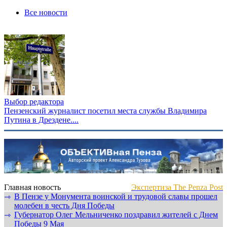
Все новости
Выбор редактора
Пензенский журналист посетил места службы Владимира
Путина в Дрездене....
Главная новость
Экспертиза The Penza Post
В Пензе у Монумента воинской и трудовой славы прошел
⇾
молебен в честь Дня Победы
Губернатор Олег Мельниченко поздравил жителей с Днем
⇾
Победы 9 Мая