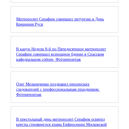
Митрополит Серафим совершил литургию в День
Крещения Руси
В канун Недели 8-й по Пятидесятнице митрополит
Серафим совершил всенощное бдение в Спасском
кафедральном соборе. Фоторепортаж
Олег Мельниченко поздравил пензенских
следователей с профессиональным праздником.
Фоторепортаж
В престольный день митрополит Серафим освятил
кресты строящегося храма Евфросинии Московской