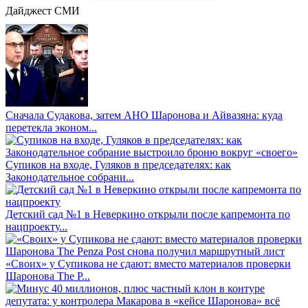
Дайджест СМИ
Сначала Судакова, затем АНО Шаронова и Айвазяна: куда
перетекла эконом...
Супиков на входе, Гуляков в председателях: как
Законодательное собрани...
Детский сад №1 в Неверкино открыли после капремонта по
нацпроекту...
«Своих» у Супикова не сдают: вместо материалов проверки
Шаронова The P...