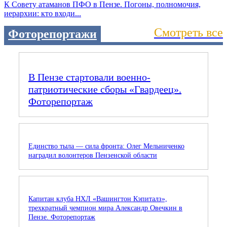
К Совету атаманов ПФО в Пензе. Погоны, полномочия,
иерархии: кто входи...
Смотреть все
Фоторепортажи
В Пензе стартовали военно-
патриотические сборы «Гвардеец».
Фоторепортаж
Единство тыла — сила фронта: Олег Мельниченко
наградил волонтеров Пензенской области
Капитан клуба НХЛ «Вашингтон Кэпиталз»,
трехкратный чемпион мира Александр Овечкин в
Пензе. Фоторепортаж