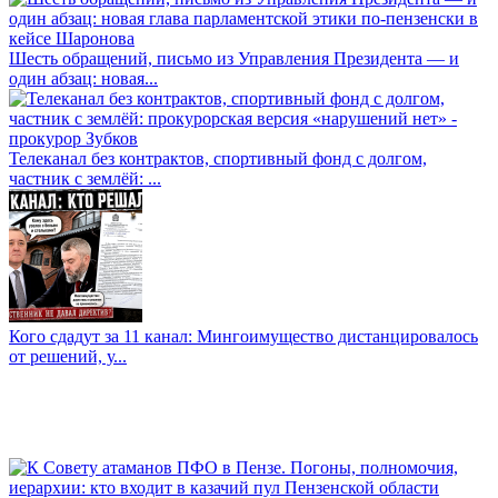
Шесть обращений, письмо из Управления Президента — и
один абзац: новая...
Телеканал без контрактов, спортивный фонд с долгом,
частник с землёй: ...
Кого сдадут за 11 канал: Мингоимущество дистанцировалось
от решений, у...