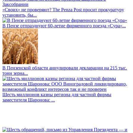
«Своих» не проверяют? The Penza Post просит прокуратуру
установить, бы...
В Пензе отпразднуют 60-летие фирменного поезда «Сура»...
В Пензенской области аннулировали декларации на 215 тыс.
тонн зерна...
Шесть миллионов казны региона для частной фирмы
заместителя Шаронова: ...