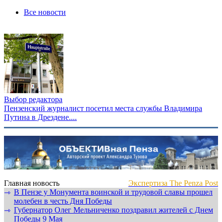
Все новости
Выбор редактора
Пензенский журналист посетил места службы Владимира
Путина в Дрездене....
Главная новость
Экспертиза The Penza Post
В Пензе у Монумента воинской и трудовой славы прошел
⇾
молебен в честь Дня Победы
Губернатор Олег Мельниченко поздравил жителей с Днем
⇾
Победы 9 Мая