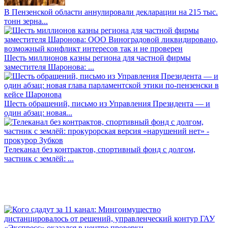
В Пензенской области аннулировали декларации на 215 тыс.
тонн зерна...
Шесть миллионов казны региона для частной фирмы
заместителя Шаронова: ...
Шесть обращений, письмо из Управления Президента — и
один абзац: новая...
Телеканал без контрактов, спортивный фонд с долгом,
частник с землёй: ...