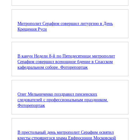
Митрополит Серафим совершил литургию в День
Крещения Руси
В канун Недели 8-й по Пятидесятнице митрополит
Серафим совершил всенощное бдение в Спасском
кафедральном соборе. Фоторепортаж
Олег Мельниченко поздравил пензенских
следователей с профессиональным праздником.
Фоторепортаж
В престольный день митрополит Серафим освятил
кресты строящегося храма Евфросинии Московской