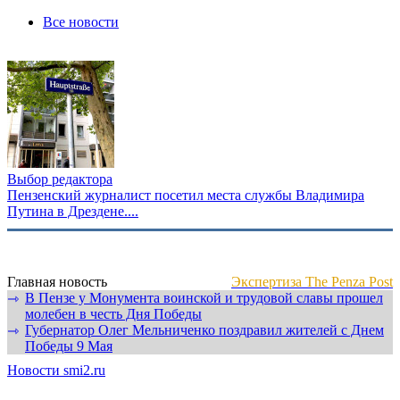
Все новости
Выбор редактора
Пензенский журналист посетил места службы Владимира
Путина в Дрездене....
Главная новость
Экспертиза The Penza Post
В Пензе у Монумента воинской и трудовой славы прошел
⇾
молебен в честь Дня Победы
Губернатор Олег Мельниченко поздравил жителей с Днем
⇾
Победы 9 Мая
Новости smi2.ru