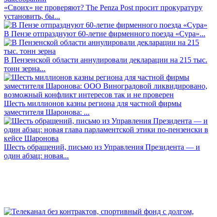
«Своих» не проверяют? The Penza Post просит прокуратуру
установить, бы...
В Пензе отпразднуют 60-летие фирменного поезда «Сура»...
В Пензенской области аннулировали декларации на 215 тыс.
тонн зерна...
Шесть миллионов казны региона для частной фирмы
заместителя Шаронова: ...
Шесть обращений, письмо из Управления Президента — и
один абзац: новая...