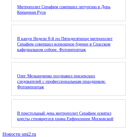
Митрополит Серафим совершил литургию в День
Крещения Руси
В канун Недели 8-й по Пятидесятнице митрополит
Серафим совершил всенощное бдение в Спасском
кафедральном соборе. Фоторепортаж
Олег Мельниченко поздравил пензенских
следователей с профессиональным праздником.
Фоторепортаж
В престольный день митрополит Серафим освятил
кресты строящегося храма Евфросинии Московской
Новости smi2.ru